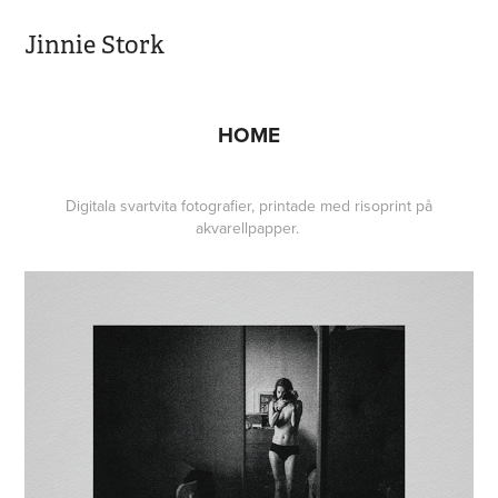
Jinnie Stork
HOME
Digitala svartvita fotografier, printade med risoprint på
akvarellpapper.